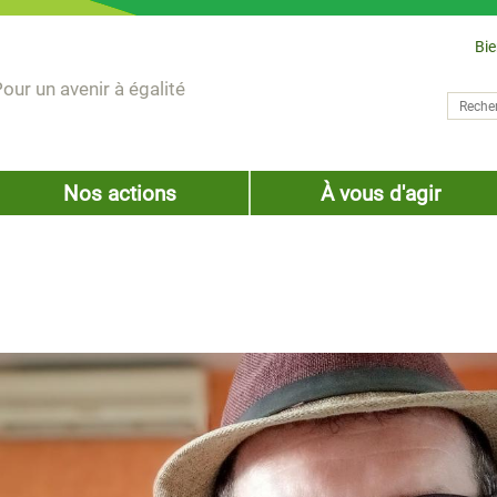
Bi
our un avenir à égalité
Recher
Form
Nos actions
À vous d'agir