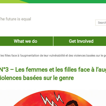
he future is equal
Search
Sear
What we do
Get Involved
es filles face à l’augmentation de leur vulnérabilité et des violences basées sur le g
 N°3 – Les femmes et les filles face à l’a
violences basées sur le genre