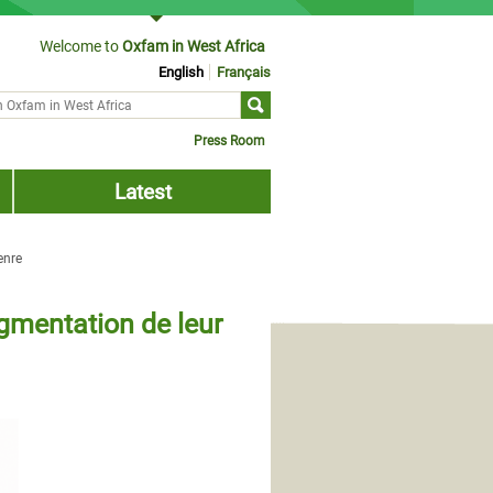
Welcome to
Oxfam in West Africa
English
Français
ch form
Press Room
Latest
enre
ugmentation de leur