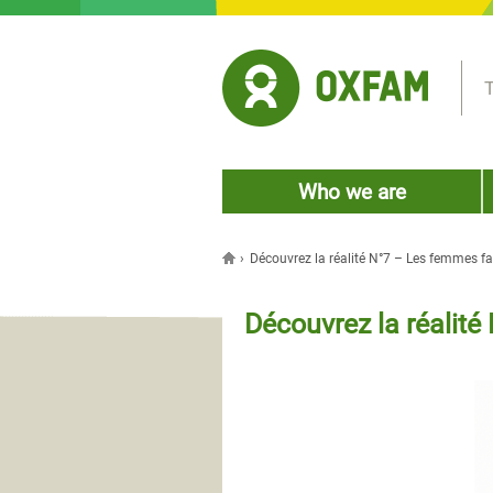
Jump to navigation
T
Who we are
›
Découvrez la réalité N°7 – Les femmes f
You are here
Découvrez la réalit