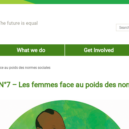
he future is equal
Search
Sear
What we do
Get Involved
ace au poids des normes sociales
é N°7 – Les femmes face au poids des no