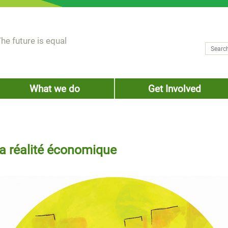
he future is equal
Search
Sear
What we do
Get Involved
a réalité économique