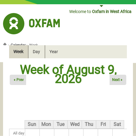
Jump to navigation
Welcome to
Oxfam in West Africa
›
Calendar
›
Week
You are here
Week
(active tab)
Day
Year
Secondary tabs
Week of August 9,
2026
« Prev
Next »
Sun
Mon
Tue
Wed
Thu
Fri
Sat
All day