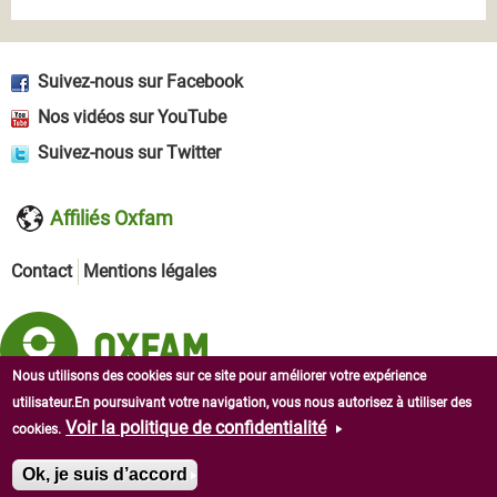
Suivez-nous sur Facebook
Nos vidéos sur YouTube
Suivez-nous sur Twitter
Affiliés Oxfam
Contact
Mentions légales
Nous utilisons des cookies sur ce site pour améliorer votre expérience
utilisateur.En poursuivant votre navigation, vous nous autorisez à utiliser des
Copyright © 2026 Oxfam en Afrique de l'Ouest. Tous droits
Voir la politique de confidentialité
cookies.
réservés.
Ok, je suis d’accord