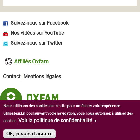
Suivez-nous sur Facebook
Nos vidéos sur YouTube
Suivez-nous sur Twitter
Affiliés Oxfam
Contact
Mentions légales
Nous utilisons des cookies sur ce site pour améliorer votre expérience
utilisateur.En poursuivant votre navigation, vous nous autorisez à utiliser des
Copyright © 2026 Oxfam en Afrique de l'Ouest. Tous droits
Voir la politique de confidentialité
cookies.
réservés.
Ok, je suis d’accord