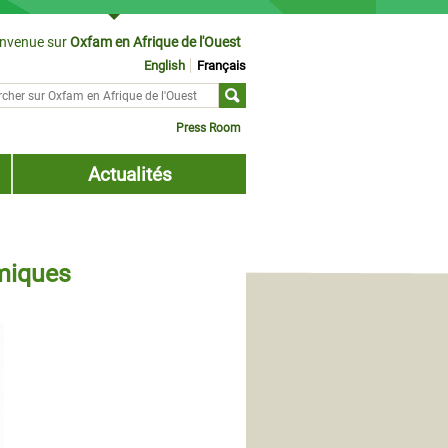
envenue sur
Oxfam en Afrique de l'Ouest
English
Français
cher sur
ulaire de recherche
Press Room
Actualités
omiques