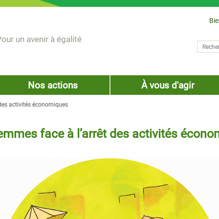
Bi
our un avenir à égalité
Recher
Form
Nos actions
À vous d'agir
 des activités économiques
emmes face à l’arrêt des activités écon