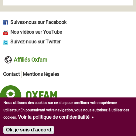
Suivez-nous sur Facebook
Nos vidéos sur YouTube
Suivez-nous sur Twitter
Affiliés Oxfam
Contact
Mentions légales
Nous utilisons des cookies sur ce site pour améliorer votre expérience
utilisateur.En poursuivant votre navigation, vous nous autorisez à utiliser des
Copyright © 2026 Oxfam en Afrique de l'Ouest. Tous droits
Voir la politique de confidentialité
cookies.
réservés.
Ok, je suis d’accord