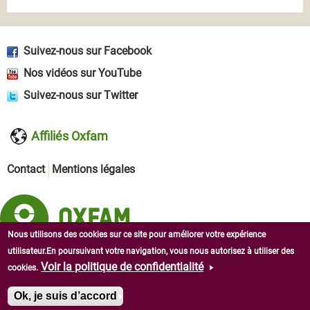
Suivez-nous sur Facebook
Nos vidéos sur YouTube
Suivez-nous sur Twitter
Affiliés Oxfam
Contact
Mentions légales
Nous utilisons des cookies sur ce site pour améliorer votre expérience
utilisateur.En poursuivant votre navigation, vous nous autorisez à utiliser des
Copyright © 2026 Oxfam en Afrique de l'Ouest. Tous droits
Voir la politique de confidentialité
cookies.
réservés.
Ok, je suis d’accord