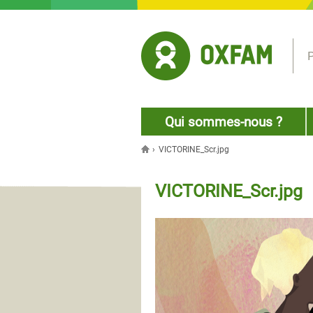
Jump to navigation
P
Qui sommes-nous ?
›
VICTORINE_Scr.jpg
Vous êtes ici
VICTORINE_Scr.jpg