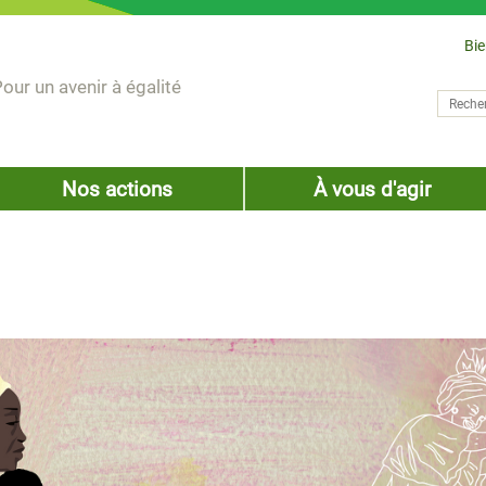
Bi
our un avenir à égalité
Recher
Form
Nos actions
À vous d'agir