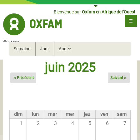
Jump to navigation
Bienvenue sur
Oxfam en Afrique de l'Ouest
›
Mois
Vous êtes ici
Semaine
Jour
Année
Onglets secondaires
juin 2025
« Précédent
Suivant »
dim
lun
mar
mer
jeu
ven
sam
1
2
3
4
5
6
7