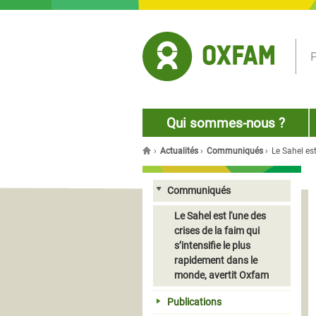
Jump to navigation
P
Qui sommes-nous ?
›
Actualités
›
Communiqués
›
Le Sahel est
Vous êtes ici
Communiqués
Le Sahel est l'une des
crises de la faim qui
s’intensifie le plus
rapidement dans le
monde, avertit Oxfam
Publications