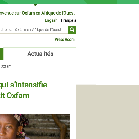
envenue sur
Oxfam en Afrique de l'Ouest
English
Français
cher sur
ulaire de recherche
Press Room
Actualités
it Oxfam
ui s’intensifie
tit Oxfam