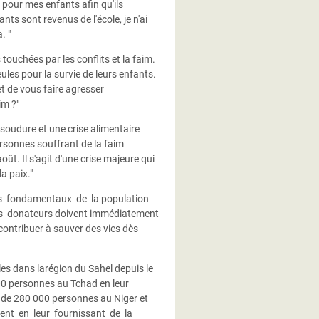
e pour mes enfants afin qu'ils
ts sont revenus de l'école, je n'ai
. "
touchées par les conflits et la faim.
les pour la survie de leurs enfants.
et de vous faire agresser
im ?"
oudure et une crise alimentaire
rsonnes souffrant de la faim
oût. Il s'agit d'une crise majeure qui
a paix."
s fondamentaux de la population
s donateurs doivent immédiatement
contribuer à sauver des vies dès
es dans larégion du Sahel depuis le
00 personnes au Tchad en leur
s de 280 000 personnes au Niger et
ent en leur fournissant de la