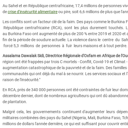
Au Sahel et en République centrafricaine, 17,4 millions de personnes vi
de
crise d'insécurité alimentaire
ou pire, soit 6,6 millions de plus que l'a
Les conflits sont un facteur clé de la faim. Des pays comme le Burkina F
République centrafricaine (RCA), sont les plus durement touchés. Les
au Burkina Faso ont augmenté de plus de 200 % entre 2019 et 2020 et 
fin de la période de soudure actuelle. La violence dans le centre du S
forcé 5,3 millions de personnes à fuir leurs maisons et à tout perdre.
Assalama Dawalak Sidi, Directrice Régionale d'Oxfam en Afrique de l'Oues
région ont été frappées par trois C mortels - Conflit, Covid-19 et Climat 
augmentation catastrophique de la pauvreté et de la faim. Des familles 
communautés qui ont déjà du mal à se nourrir. Les services sociaux et l
raison de l'insécurité."
En RCA, près de 340 000 personnes ont été contraintes de fuir leur domic
décembre dernier, dont de nombreux agriculteurs qui ont dû abandonner
de plantation.
Malgré cela, les gouvernements continuent d'augmenter leurs dépens
militaires combinées des pays du Sahel (Nigeria, Mali, Burkina Faso, T
millions de dollars l'année dernière, ce qui est suffisant pour couvrir 