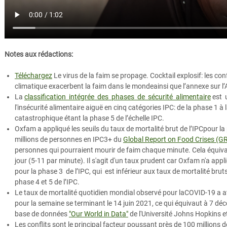
Notes aux rédactions:
Téléchargez
Le virus de la faim se propage. Cocktail explosif: les co
climatique exacerbent la faim dans le mondeainsi que l’annexe sur l’A
La
classification intégrée des phases de sécurité alimentaire
est 
l'insécurité alimentaire aiguë en cinq catégories IPC: de la phase 1 à l
catastrophique étant la phase 5 de l’échelle IPC.
Oxfam a appliqué les seuils du taux de mortalité brut de l’IPCpour l
millions de personnes en IPC3+ du
Global Report on Food Crises (G
personnes qui pourraient mourir de faim chaque minute. Cela équiv
jour (5-11 par minute). Il s'agit d'un taux prudent car Oxfam n'a appl
pour la phase 3 de l’IPC, qui est inférieur aux taux de mortalité bru
phase 4 et 5 de l’IPC.
Le taux de mortalité quotidien mondial observé pour laCOVID-19 a at
pour la semaine se terminant le 14 juin 2021, ce qui équivaut à 7 dé
base de données
"Our World in Data"
de l'Université Johns Hopkins et
Les conflits sont le principal facteur poussant près de 100 millions