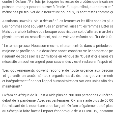
confié à Oxfam : "Parfois, je récupère les restes de croûtes que je cuisin
puissent manger pour retourner à l'école. Et aujourd'hui, quand mes enfan
même pas pu trouver de la nourriture pour eux, ils sont restés comme ça
Assalama Dawalak Sidi a déclaré : "Les femmes et les filles sont les plus 
Les hommes sont souvent tués en premier, laissant les femmes lutter seu
Mais quel choix faites-vous lorsque vous risquez soit d'aller au marché 
physiquement ou sexuellement, soit de voir vos enfants souffrir de la fa
" Le temps presse. Nous sommes maintenant entrés dans la période de s
majeure se profile pour la deuxième année consécutive, le nombre de pe
risquant de dépasser les 27 millions en Afrique de l’Ouest d'ici le mois d'a
nécessite un soutien urgent pour sauver des vies et restaurer l'espoir et l
"Les gouvernements doivent répondre de toute urgence aux besoin
et garantir un accès sûr aux organismes d'aide. Les gouvernement
et intégralement financer l'appel humanitaire des Nations unies afin de 
maintenant."
Oxfam en Afrique de l'Ouest a aidé plus de 700 000 personnes vulnérabl
début de la pandémie. Avec ses partenaires, Oxfam a aidé plus de 60 0
fournissant de la nourriture et de l'argent. Oxfam a également aidé plu
au Sénégal à faire face à l'impact économique de la COVID-19, notamm