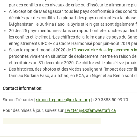
par des conflits à des niveaux de crise ou d'insécurité alimentaire p
À l'exception de Madagascar, tous les pays confrontés à des condit
déchirés par des conflits. La plupart des pays confrontés à la phas
l'Afghanistan, le Burkina Faso, la Syrie et le Nigeria) sont également 
20 des 25 pays mentionnés dans ce rapport ont été touchés par les 
les conflits et le climat.•Les chiffres de la faim dans les pays du Sah
enregistrements IPC3+ du Cadre Harmonisé pour juin-août 2019 par
Selon le rapport mondial 2020 de
l'Observatoire des déplacements i
personnes vivaient en situation de déplacement interne en raison de 
et territoires au 31 décembre 2020. Ce chiffre est le plus élevé jamais
Des histoires, des photos et des vidéos soulignant l'impact des conflit
faim au Burkina Faso, au Tchad, en RCA, au Niger et au Bénin sont 
Contact information:
Simon Trépanier |
simon.trepanier@oxfam.org
| +39 3888 50 99 70
Pour des mises à jour, suivez sur
Twitter @Oxfamwestafrica