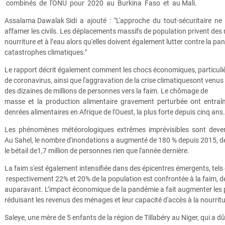
combinés de l'ONU pour 2020 au Burkina Faso et au Mali.
Assalama Dawalak Sidi a ajouté : "L'approche du tout-sécuritaire ne fa
affamer les civils. Les déplacements massifs de population privent des m
nourriture et à l’eau alors qu'elles doivent également lutter contre la p
catastrophes climatiques."
Le rapport décrit également comment les chocs économiques, particul
de coronavirus, ainsi que l'aggravation de la crise climatiquesont venus
des dizaines de millions de personnes vers la faim. Le chômage de
masse et la production alimentaire gravement perturbée ont entraî
denrées alimentaires en Afrique de l'Ouest, la plus forte depuis cinq ans.
Les phénomènes météorologiques extrêmes imprévisibles sont devenu
Au Sahel, le nombre d'inondations a augmenté de 180 % depuis 2015, dét
le bétail de1,7 million de personnes rien que l'année dernière.
La faim s'est également intensifiée dans des épicentres émergents, tels q
respectivement 22% et 20% de la population est confrontée à la faim, d
auparavant. L’impact économique de la pandémie a fait augmenter les p
réduisant les revenus des ménages et leur capacité d'accès à la nourritu
Saleye, une mère de 5 enfants de la région de Tillabéry au Niger, qui a dû