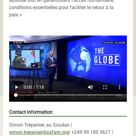
absolue tout en garantissant l’accès humanitaire,
conditions essentielles pour faciliter le retour à la
paix.»
LIGHT Discussion _ Withdrawal of French and
Europeans troops in Mali with Assalama Dawalack
Sidi.mp4
Contact information:
Simon Trépanier, au Soudan |
simon.trepanier@oxfam.org
| +249 99 180 3627 |