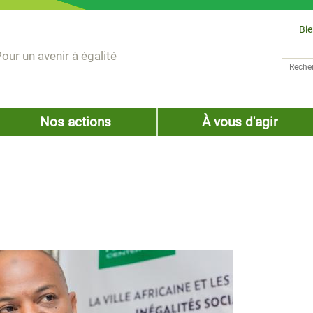
Bi
our un avenir à égalité
Recher
Form
Nos actions
À vous d'agir