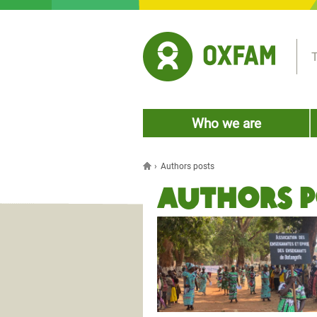
Jump to navigation
T
Who we are
›
Authors posts
You are here
Authors p