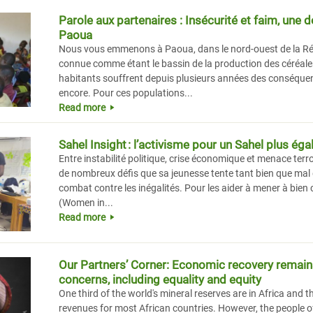
Parole aux partenaires : Insécurité et faim, une
Paoua
Nous vous emmenons à Paoua, dans le nord-ouest de la Rép
connue comme étant le bassin de la production des céréal
habitants souffrent depuis plusieurs années des conséquenc
encore. Pour ces populations...
Read more
Sahel Insight : l’activisme pour un Sahel plus égal
Entre instabilité politique, crise économique et menace terror
de nombreux défis que sa jeunesse tente tant bien que mal 
combat contre les inégalités. Pour les aider à mener à bien c
(Women in...
Read more
Our Partners’ Corner: Economic recovery remains 
concerns, including equality and equity
One third of the world's mineral reserves are in Africa and t
revenues for most African countries. However, the people of 