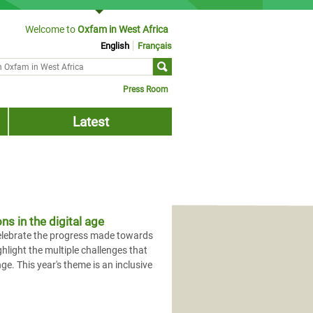
Welcome to
Oxfam in West Africa
English
Français
ch form
Press Room
Latest
ns in the digital age
celebrate the progress made towards
ghlight the multiple challenges that
e. This year's theme is an inclusive