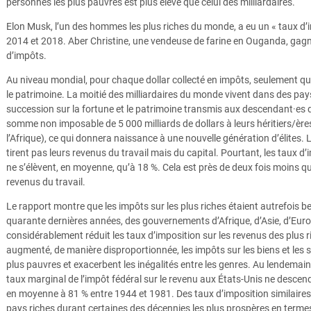
personnes les plus pauvres est plus élevé que celui des milliardaires.
Elon Musk, l’un des hommes les plus riches du monde, a eu un « taux d’i
2014 et 2018. Aber Christine, une vendeuse de farine en Ouganda, gagne
d’impôts.
Au niveau mondial, pour chaque dollar collecté en impôts, seulement qu
le patrimoine. La moitié des milliardaires du monde vivent dans des pay
succession sur la fortune et le patrimoine transmis aux descendant·es d
somme non imposable de 5 000 milliards de dollars à leurs héritiers/èr
l’Afrique), ce qui donnera naissance à une nouvelle génération d’élites.
tirent pas leurs revenus du travail mais du capital. Pourtant, les taux d’
ne s’élèvent, en moyenne, qu’à 18 %. Cela est près de deux fois moins q
revenus du travail.
Le rapport montre que les impôts sur les plus riches étaient autrefois 
quarante dernières années, des gouvernements d’Afrique, d’Asie, d’Eur
considérablement réduit les taux d’imposition sur les revenus des plus 
augmenté, de manière disproportionnée, les impôts sur les biens et les s
plus pauvres et exacerbent les inégalités entre les genres. Au lendemai
taux marginal de l’impôt fédéral sur le revenu aux États-Unis ne descenda
en moyenne à 81 % entre 1944 et 1981. Des taux d’imposition similaires
pays riches durant certaines des décennies les plus prospères en term