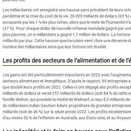
Les milliardaires ont enregistré une hausse sans précédent de leurs ric
pandémie et la crise du coût de la vie, 26 000 milliards de dollars (63 %)
accaparés par les 1 % les plus riches, alors que le reste de l’humanité n’
(37 %). Pour chaque dollar de nouvelle richesse mondiale gagné par une
plus pauvres, un·e milliardaire a gagné 1,7 million de dollars. La fortun
milliards par jour. Cette hausse spectaculaire vient clore une décennie de
nombre des milliardaires ainsi que leur fortune ont doublé.
Les profits des secteurs de l’alimentation et de l’
Les gains ont été particulièrement importants en 2022 avec l’augmentat
secteurs alimentaire et énergétique. D’après le rapport, 95 entreprises 
que doublé leurs profits en 2022. Celles-ci ont dégagé des profits exce
milliards de dollars et versé 257 milliards de dollars (soit 84 % de cett
famille Walton, qui possède la moitié de Walmart, a reçu 8,5 milliards de
du milliardaire indien Gautam Adani, propriétaire de grandes entrepris
milliards (soit de 46 %) sur la seule année 2022. Les profits excédentaire
d’au moins 50 % de l’inflation en Australie, aux États-Unis, et au Royau