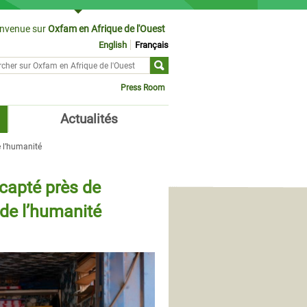
envenue sur
Oxfam en Afrique de l'Ouest
English
Français
cher sur
ulaire de recherche
Press Room
Actualités
e l’humanité
 capté près de
 de l’humanité