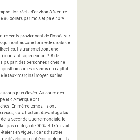
mposition réel » d’environ 3 % entre
 80 dollars par mois et paie 40 %
atre cents proviennent de l’impôt sur
s qui n’ont aucune forme de droits de
irect·es. Ils transmettront une
es (montant supérieur au PIB de
 La plupart des personnes riches ne
imposition sur les revenus du capital
ue le taux marginal moyen sur les
beaucoup plus élevés. Au cours des
ope et d’Amérique ont
riches. En même temps, ils ont
ervices, qui affectent davantage les
n de la Seconde Guerre mondiale, le
it pas en deçà de 90 % et il s’élevait
 étaient en vigueur dans d’autres
es de développement économique. Ils