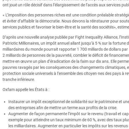
ont joué un rôle décisif dans l’élargissement de l’accès aux services pub
« L’imposition des personnes riches est une condition préalable stratégiqu
et éviter d’affaiblir la démocratie. Nous devons la réinstaurer pour soute
services publics et favoriser le bien-être et la santé des sociétés», esti
D’après une nouvelle analyse publiée par Fight Inequality Alliance, l’Inst
Patriotic Millionaires, un impôt annuel allant jusqu’à 5 % sur la fortune 
milliardaires du monde pourrait rapporter 1 700 milliards de dollars par
2 milliards de personnes de la pauvreté, combler le déficit de financem
mettre en œuvre un plan d’éradication de la faim sur dix ans. Elle permet
pauvres ravagés par les conséquences des changements climatiques, et
protection sociale universels à l’ensemble des citoyen·nes des pays à re
tranche inférieure.
Oxfam appelle les États à :
Instaurer un impôt exceptionnel de solidarité sur le patrimoine et un
des entreprises afin de mettre un terme aux profits de la crise.
Augmenter de façon permanente l’impôt sur le revenu (travail et capit
exemple pour atteindre un taux minimum de 60 %, avec des taux plus 
les milliardaires. Augmenter en particulier les impôts sur les revenu