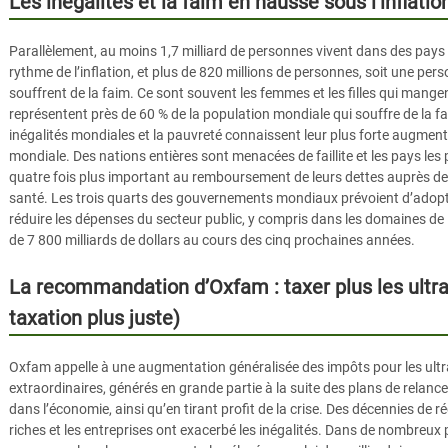
Les inégalités et la faim en hausse sous l’inflatio
Parallèlement, au moins 1,7 milliard de personnes vivent dans des pays o
rythme de l’inflation, et plus de 820 millions de personnes, soit une per
souffrent de la faim. Ce sont souvent les femmes et les filles qui mangent
représentent près de 60 % de la population mondiale qui souffre de la f
inégalités mondiales et la pauvreté connaissent leur plus forte augmen
mondiale. Des nations entières sont menacées de faillite et les pays le
quatre fois plus important au remboursement de leurs dettes auprès de 
santé. Les trois quarts des gouvernements mondiaux prévoient d’adopte
réduire les dépenses du secteur public, y compris dans les domaines de l
de 7 800 milliards de dollars au cours des cinq prochaines années.
La recommandation d’Oxfam : taxer plus les ultra
taxation plus juste)
Oxfam appelle à une augmentation généralisée des impôts pour les ultra
extraordinaires, générés en grande partie à la suite des plans de relance 
dans l’économie, ainsi qu’en tirant profit de la crise. Des décennies de 
riches et les entreprises ont exacerbé les inégalités. Dans de nombreux 