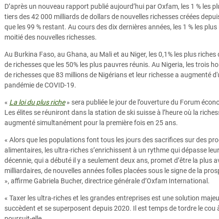
D’après un nouveau rapport publié aujourd’hui par Oxfam, les 1 % les p
tiers des 42 000 milliards de dollars de nouvelles richesses créées depui
que les 99 % restant. Au cours des dix dernières années, les 1 % les plus
moitié des nouvelles richesses.
Au Burkina Faso, au Ghana, au Mali et au Niger, les 0,1% les plus riches
de richesses que les 50% les plus pauvres réunis. Au Nigeria, les trois 
de richesses que 83 millions de Nigérians et leur richesse a augmenté d'u
pandémie de COVID-19.
«
La loi du plus riche
» sera publiée le jour de l’ouverture du Forum éco
Les élites se réuniront dans la station de ski suisse à l’heure où la rich
augmenté simultanément pour la première fois en 25 ans.
« Alors que les populations font tous les jours des sacrifices sur des 
alimentaires, les ultra-riches s’enrichissent à un rythme qui dépasse leur
décennie, qui a débuté il y a seulement deux ans, promet d’être la plus 
milliardaires, de nouvelles années folles placées sous le signe de la pro
», affirme Gabriela Bucher, directrice générale d’Oxfam International.
« Taxer les ultra-riches et les grandes entreprises est une solution majeu
succèdent et se superposent depuis 2020. Il est temps de tordre le cou à
poursuit-elle.