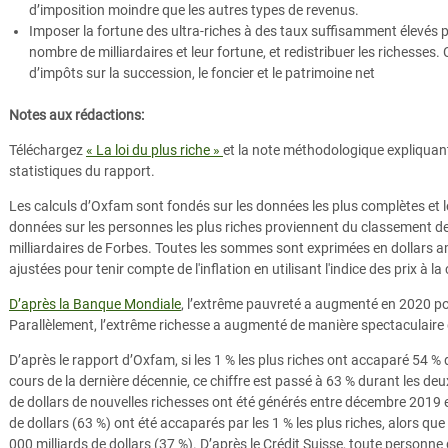
d’imposition moindre que les autres types de revenus.
Imposer la fortune des ultra-riches à des taux suffisamment élevés p
nombre de milliardaires et leur fortune, et redistribuer les richesses.
d’impôts sur la succession, le foncier et le patrimoine net
Notes aux rédactions:
Téléchargez
« La loi du plus riche »
et la note méthodologique expliqua
statistiques du rapport.
Les calculs d’Oxfam sont fondés sur les données les plus complètes et le
données sur les personnes les plus riches proviennent du classement d
milliardaires de Forbes. Toutes les sommes sont exprimées en dollars am
ajustées pour tenir compte de l'inflation en utilisant l'indice des prix à
D’après la Banque Mondiale
, l’extrême pauvreté a augmenté en 2020 pou
Parallèlement, l’extrême richesse a augmenté de manière spectaculaire 
D’après le rapport d’Oxfam, si les 1 % les plus riches ont accaparé 54 
cours de la dernière décennie, ce chiffre est passé à 63 % durant les de
de dollars de nouvelles richesses ont été générés entre décembre 2019 
de dollars (63 %) ont été accaparés par les 1 % les plus riches, alors que
000 milliards de dollars (37 %). D’après le Crédit Suisse, toute personn