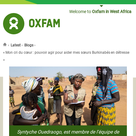
Jump to navigation
Welcome to
Oxfam in West Africa
›
Latest
›
Blogs
›
You are here
« Mon cri du cœur : pouvoir agir pour aider mes sœurs Burkinabés en détresse
»
Syntyche Ouedraogo, est membre de l’équipe de