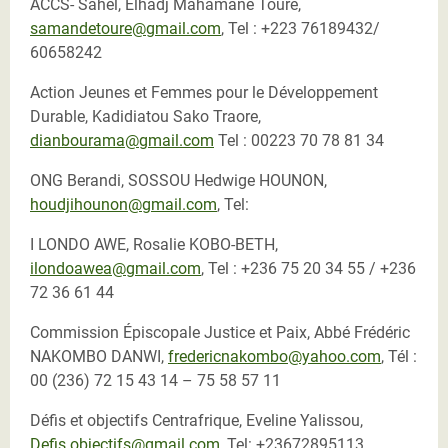
ACCS- Sahel, Elhadj Mahamane Touré,
samandetoure@gmail.com
, Tel : +223 76189432/
60658242
Action Jeunes et Femmes pour le Développement
Durable, Kadidiatou Sako Traore,
dianbourama@gmail.com
Tel : 00223 70 78 81 34
ONG Berandi, SOSSOU Hedwige HOUNON,
houdjihounon@gmail.com
, Tel:
I LONDO AWE, Rosalie KOBO-BETH,
ilondoawea@gmail.com
, Tel : +236 75 20 34 55 / +236
72 36 61 44
Commission Épiscopale Justice et Paix, Abbé Frédéric
NAKOMBO DANWI,
fredericnakombo@yahoo.com
, Tél :
00 (236) 72 15 43 14 – 75 58 57 11
Défis et objectifs Centrafrique, Eveline Yalissou,
Defis.objectifs@gmail.com
, Tel: +23672895113