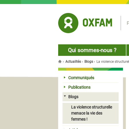
Jump to navigation
P
Qui sommes-nous ?
›
Actualités
›
Blogs
›
La violence structur
Vous êtes ici
Communiqués
Publications
Blogs
La violence structurelle
menace la vie des
femmes !