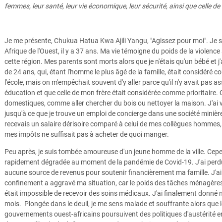
femmes, leur santé, leur vie économique, leur sécurité, ainsi que celle 
Je me présente, Chukua Hatua Kwa Ajili Yangu, "Agissez pour moi". Je su
Afrique de l'Ouest, il y a 37 ans. Ma vie témoigne du poids de la violenc
cette région. Mes parents sont morts alors que je n'étais qu'un bébé et j'
de 24 ans, qui, étant l'homme le plus âgé de la famille, était considéré c
l'école, mais on m'empêchait souvent d'y aller parce qu'il n'y avait pas 
éducation et que celle de mon frère était considérée comme prioritaire.
domestiques, comme aller chercher du bois ou nettoyer la maison. J'ai
jusqu'à ce que je trouve un emploi de concierge dans une société minière
recevais un salaire dérisoire comparé à celui de mes collègues hommes, 
mes impôts ne suffisait pas à acheter de quoi manger.
Peu après, je suis tombée amoureuse d'un jeune homme de la ville. Cepen
rapidement dégradée au moment de la pandémie de Covid-19. J'ai perdu 
aucune source de revenus pour soutenir financièrement ma famille. J'ai
confinement a aggravé ma situation, car le poids des tâches ménagères 
était impossible de recevoir des soins médicaux. J'ai finalement donné
mois. Plongée dans le deuil, je me sens malade et souffrante alors que l
gouvernements ouest-africains poursuivent des politiques d'austérité e