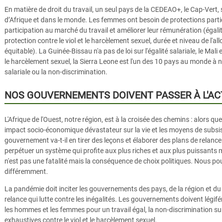
En matière de droit du travail, un seul pays de la CEDEAO+, le Cap-Vert,
d’Afrique et dans le monde. Les femmes ont besoin de protections particu
participation au marché du travail et améliorer leur rémunération (égalit
protection contre le viol et le harcèlement sexuel, durée et niveau de l'a
équitable).
La Guinée-Bissau n'a pas de loi sur l'égalité salariale, le Mali 
le harcèlement sexuel, la Sierra Leone est l'un des 10 pays au monde à ne 
salariale ou la non-discrimination.
NOS GOUVERNEMENTS DOIVENT PASSER À L'ACT
L'Afrique de l'Ouest, notre région, est à la croisée des chemins : alors q
impact socio-économique dévastateur sur la vie et les moyens de subsi
gouvernement va-t-il en tirer des leçons et élaborer des plans de relance
perpétuer un système qui profite aux plus riches et aux plus puissants ma
n'est pas une fatalité mais la conséquence de choix politiques. Nous po
différemment.
La pandémie doit inciter les gouvernements des pays, de la région et d
relance qui lutte contre les inégalités. Les gouvernements doivent légifére
les hommes et les femmes pour un travail égal, la non-discrimination sur l
exhaustives contre le viol et le harcèlement sexuel.