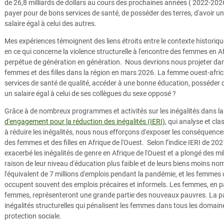
de 26,8 milliards de dollars au cours des prochaines années ( 2022-202
payer pour de bons services de santé, de posséder des terres, d'avoir un
salaire égal à celui des autres.
Mes expériences témoignent des liens étroits entre le contexte historiqu
en ce qui concerne la violence structurelle à l'encontre des femmes en Af
perpétue de génération en génération. Nous devrions nous projeter dans 
femmes et des filles dans la région en mars 2026. La femme ouest-africa
services de santé de qualité, accéder à une bonne éducation, posséder d
un salaire égal à celui de ses collègues du sexe opposé ?
Grâce à de nombreux programmes et activités sur les inégalités dans la 
d'engagement pour la réduction des inégalités (IERI)
, qui analyse et c
à réduire les inégalités, nous nous efforçons d'exposer les conséquences 
des femmes et des filles en Afrique de l'Ouest. Selon l’indice IERI de 2
exacerbé les inégalités de genre en Afrique de l'Ouest et a plongé des m
raison de leur niveau d'éducation plus faible et de leurs biens moins n
l'équivalent de 7 millions d'emplois
pendant la pandémie, et les femmes o
occupent souvent des emplois précaires et informels. Les femmes, en pa
femmes, représenteront une grande partie des nouveaux pauvres. La p
inégalités structurelles qui pénalisent les femmes dans tous les domaine
protection sociale.