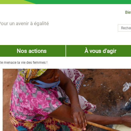
Bi
our un avenir à égalité
Recher
Form
Nos actions
À vous d'agir
elle menace la vie des femmes !