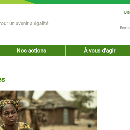
Bi
our un avenir à égalité
Recher
Form
Nos actions
À vous d'agir
es