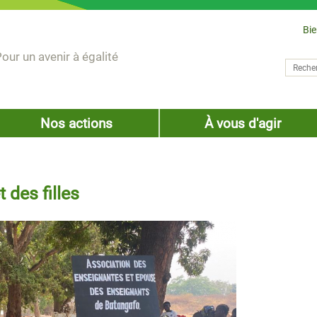
Bi
our un avenir à égalité
Recher
Form
Nos actions
À vous d'agir
 des filles